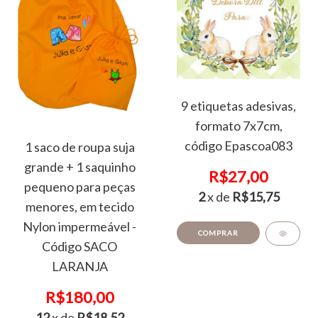
9 etiquetas adesivas,
formato 7x7cm,
código Epascoa083
1 saco de roupa suja
grande + 1 saquinho
R$27,00
pequeno para peças
2
x de
R$15,75
menores, em tecido
Nylon impermeável -
COMPRAR
Código SACO
LARANJA
R$180,00
12
x de
R$18,52