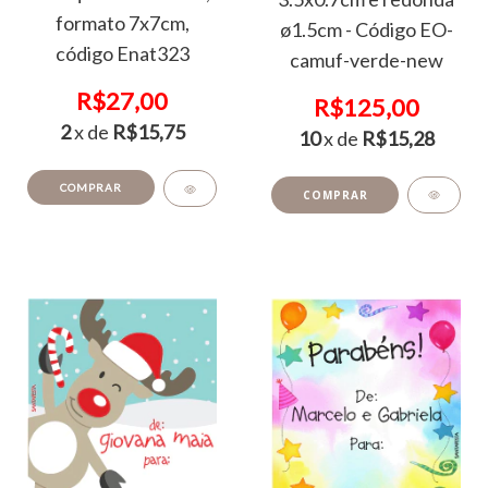
formato 7x7cm,
ø1.5cm - Código EO-
código Enat323
camuf-verde-new
R$27,00
R$125,00
2
x de
R$15,75
10
x de
R$15,28
COMPRAR