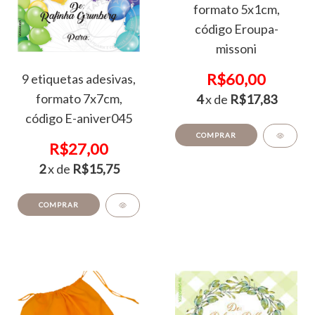
formato 5x1cm,
código Eroupa-
missoni
R$60,00
9 etiquetas adesivas,
formato 7x7cm,
4
x de
R$17,83
código E-aniver045
COMPRAR
R$27,00
2
x de
R$15,75
COMPRAR