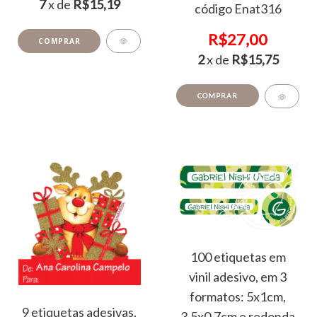
7
x de
R$15,19
código Enat316
R$27,00
2
x de
R$15,75
COMPRAR
100 etiquetas em
vinil adesivo, em 3
formatos: 5x1cm,
9 etiquetas adesivas,
3.5x0.7cm e redonda