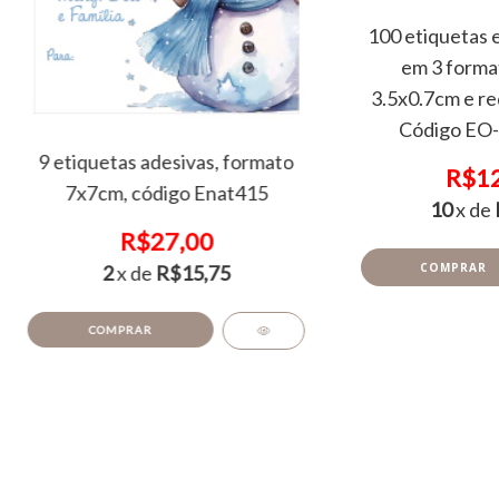
100 etiquetas e
em 3 forma
3.5x0.7cm e re
Código EO-
9 etiquetas adesivas, formato
R$12
7x7cm, código Enat415
10
x de
R$27,00
2
x de
R$15,75
COMPRAR