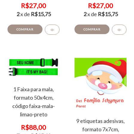
R$27,00
R$27,00
2
x de
R$15,75
2
x de
R$15,75
COMPRAR
COMPRAR
1 Faixa para mala,
formato 50x4cm,
código faixa-mala-
limao-preto
9 etiquetas adesivas,
R$88,00
formato 7x7cm,