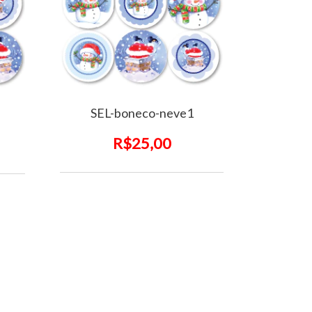
SEL-boneco-neve1
R$25,00