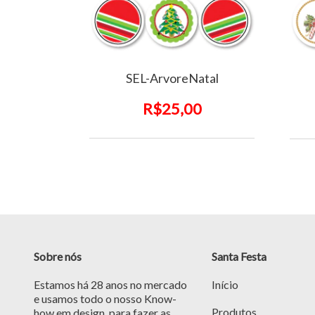
SEL-ArvoreNatal
R$25,00
Sobre nós
Santa Festa
Estamos há 28 anos no mercado
Início
e usamos todo o nosso Know-
Produtos
how em design, para fazer as