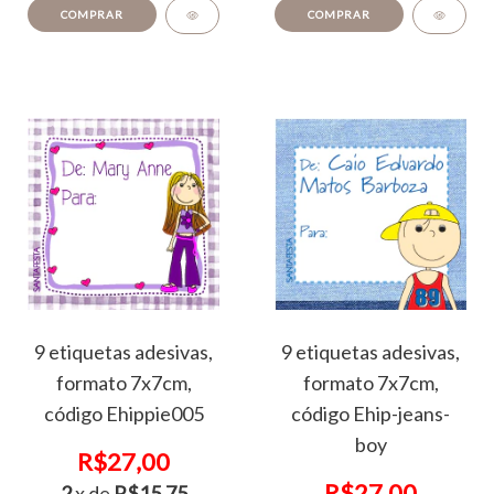
COMPRAR
COMPRAR
9 etiquetas adesivas,
9 etiquetas adesivas,
formato 7x7cm,
formato 7x7cm,
código Ehippie005
código Ehip-jeans-
boy
R$27,00
R$27,00
2
x de
R$15,75