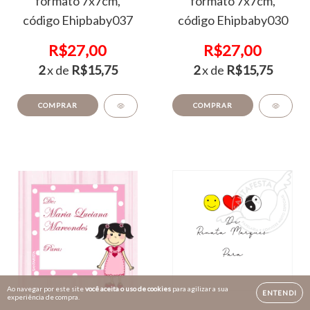
formato 7x7cm,
formato 7x7cm,
código Ehipbaby037
código Ehipbaby030
R$27,00
R$27,00
2
x de
R$15,75
2
x de
R$15,75
COMPRAR
COMPRAR
Ao navegar por este site
você aceita o uso de cookies
para agilizar a sua
ENTENDI
experiência de compra.