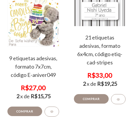
21 etiquetas
adesivas, formato
6x4cm, código etiq-
9 etiquetas adesivas,
cad-stripes
formato 7x7cm,
R$33,00
código E-aniver049
2
x de
R$19,25
R$27,00
2
x de
R$15,75
COMPRAR
COMPRAR