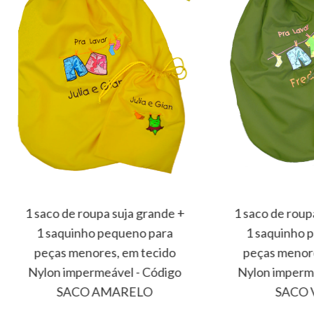
1 saco de roupa suja grande +
1 saco de roup
1 saquinho pequeno para
1 saquinho 
peças menores, em tecido
peças menore
Nylon impermeável - Código
Nylon imperme
SACO AMARELO
SACO 