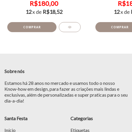
R$180,00
R$18
12
x de
R$18,52
12
x de
Sobre nós
Estamos há 28 anos no mercado e usamos todo o nosso
Know-how em design, para fazer as criações mais lindas e
exclusivas, além de personalizadas e super praticas para o seu
dia-a-dia!
Santa Festa
Categorias
Início
Etiquetas